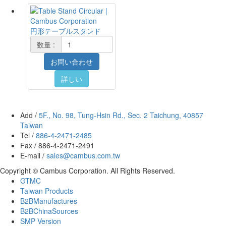
円形テーブルスタンド
数量 :
お問い合わせ
詳しい
Add /
5F., No. 98, Tung-Hsin Rd., Sec. 2 Taichung, 40857
Taiwan
Tel /
886-4-2471-2485
Fax / 886-4-2471-2491
E-mail /
sales@cambus.com.tw
Copyright © Cambus Corporation. All Rights Reserved.
GTMC
Taiwan Products
B2BManufactures
B2BChinaSources
SMP Version